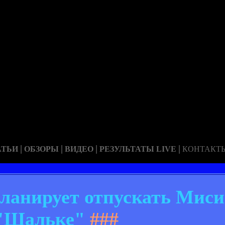
|
|
|
|
АТЬИ
ОБЗОРЫ
ВИДЕО
РЕЗУЛЬТАТЫ LIVE
КОНТАКТ
планирует отпускать Мис
"Шальке"
###