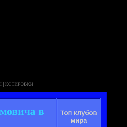
|
Ы
КОТИРОВКИ
имовича в
Топ клубов
мира