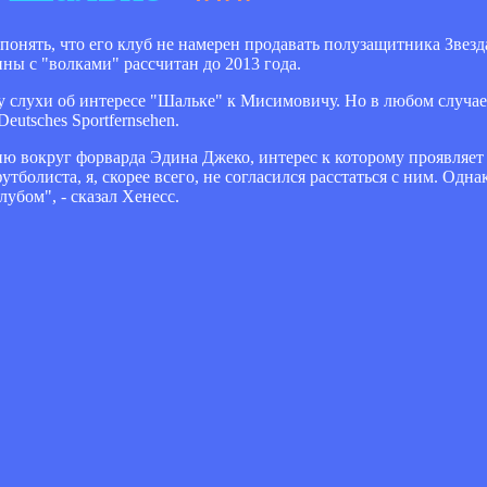
онять, что его клуб не намерен продавать полузащитника Звез
ны с "волками" рассчитан до 2013 года.
у слухи об интересе "Шальке" к Мисимовичу. Но в любом случае
eutsches Sportfernsehen.
 вокруг форварда Эдина Джеко, интерес к которому проявляет
тболиста, я, скорее всего, не согласился расстаться с ним. Одн
убом", - сказал Хенесс.