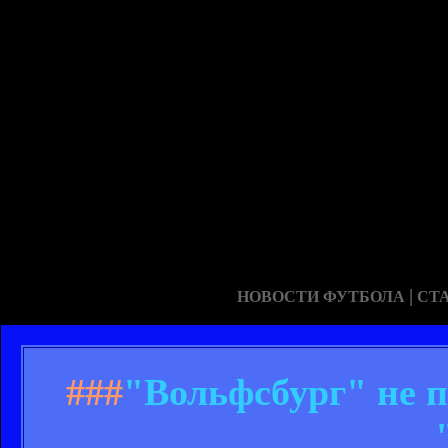
|
НОВОСТИ ФУТБОЛА
СТ
###
"Вольфсбург" не 