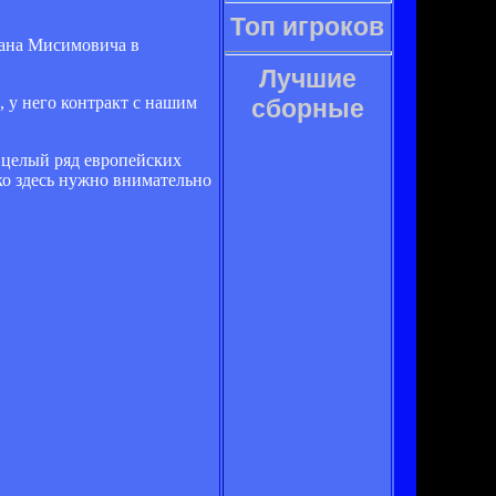
Топ игроков
дана Мисимовича в
Лучшие
, у него контракт с нашим
сборные
 целый ряд европейских
ако здесь нужно внимательно