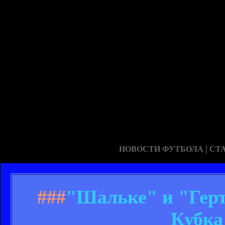
|
НОВОСТИ ФУТБОЛА
СТ
###
"Шальке" и "Гер
Кубка