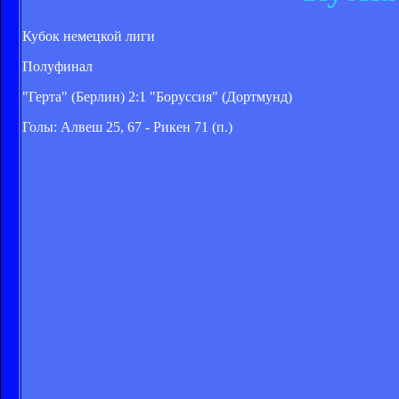
Кубок немецкой лиги
Полуфинал
"Герта" (Берлин) 2:1 "Боруссия" (Дортмунд)
Голы: Алвеш 25, 67 - Рикен 71 (п.)